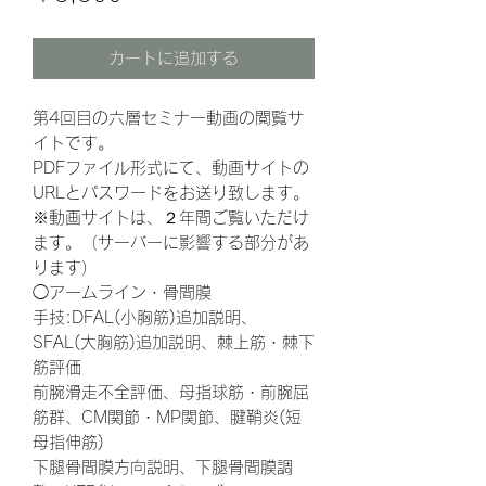
格
カートに追加する
第4回目の六層セミナー動画の閲覧サ
イトです。
PDFファイル形式にて、動画サイトの
URLとパスワードをお送り致します。
※動画サイトは、２年間ご覧いただけ
ます。（サーバーに影響する部分があ
ります）
◯アームライン・骨間膜
手技:DFAL(小胸筋)追加説明、
SFAL(大胸筋)追加説明、棘上筋・棘下
筋評価
前腕滑走不全評価、母指球筋・前腕屈
筋群、CM関節・MP関節、腱鞘炎(短
母指伸筋)
下腿骨間膜方向説明、下腿骨間膜調