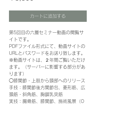
格
カートに追加する
第5回目の六層セミナー動画の閲覧サ
イトです。
PDFファイル形式にて、動画サイトの
URLとパスワードをお送り致します。
※動画サイトは、２年間ご覧いただけ
ます。（サーバーに影響する部分があ
ります）
◯膝関節・上肢から頸部へのリリース
手技：膝関節後方関節包、菱形筋、広
頚筋・斜角筋、胸鎖乳突筋
実技：腸骨筋、膝関節、施術風景（O
脚・足背）、上肢から頸部へのリリー
ス①
上肢から頸部へのリリース②、広頚
筋・斜角筋・僧帽筋上部繊維